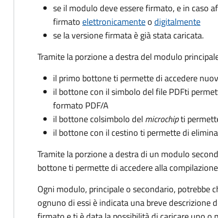
se il modulo deve essere firmato, e in caso 
firmato
elettronicamente
o
digitalmente
se la versione firmata è già stata caricata.
Tramite la porzione a destra del modulo principale
il primo bottone ti permette di accedere nu
il bottone con il simbolo del file PDF
ti permet
formato PDF/A
il bottone col
simbolo del
microchip
ti permett
il bottone con il cestino ti permette di elimin
Tramite la porzione a destra di un modulo second
bottone ti permette di accedere alla compilazione
Ogni modulo, principale o secondario, potrebbe chi
ognuno di essi è indicata una breve descrizione de
firmato e ti è data la possibilità di caricare uno o