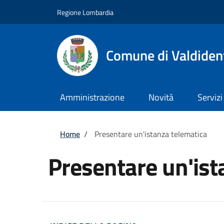
Salta al contenuto principale
Skip to footer content
Regione Lombardia
Comune di Valdiden
Amministrazione
Novità
Servizi
Briciole di pane
Home
/
Presentare un'istanza telematica
Presentare un'ist