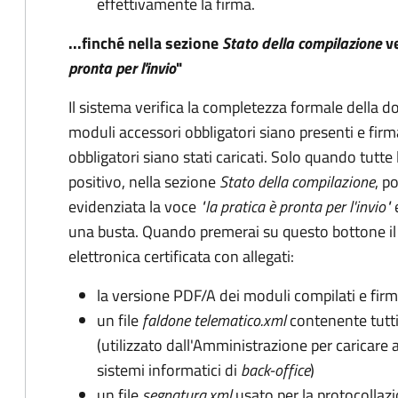
effettivamente la firma.
...finché nella sezione
Stato della compilazione
ve
pronta per l'invio
"
Il sistema verifica la completezza formale della 
moduli accessori obbligatori siano presenti e firma
obbligatori siano stati caricati. Solo quando tutte
positivo, nella sezione
Stato della compilazione
, p
evidenziata la voce
"la pratica è pronta per l'invio"
una busta. Quando premerai su questo bottone il
elettronica certificata con allegati:
la versione PDF/A dei moduli compilati e firm
un file
faldone telematico.xml
contenente tutti 
(utilizzato dall'Amministrazione per caricare
sistemi informatici di
back-office
)
un file
segnatura.xml
usato per la protocollaz