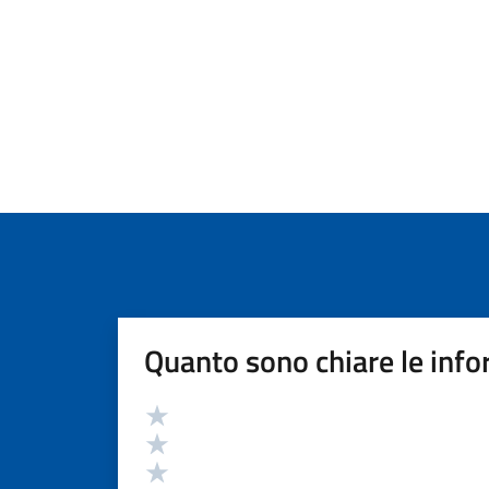
Quanto sono chiare le info
Valutazione
Valuta 5 stelle su 5
Valuta 4 stelle su 5
Valuta 3 stelle su 5