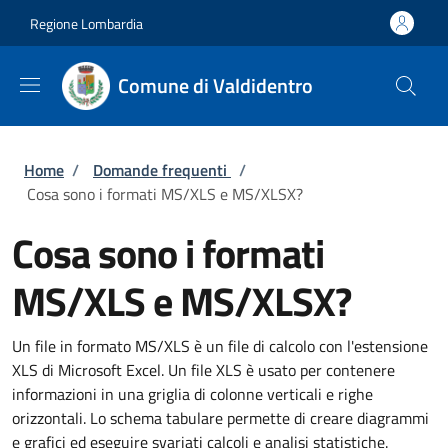
Salta al contenuto principale
Skip to footer content
Regione Lombardia
Comune di Valdidentro
Briciole di pane
Home
/
Domande frequenti
/
Cosa sono i formati MS/XLS e MS/XLSX?
Cosa sono i formati
MS/XLS e MS/XLSX?
Un file in formato MS/XLS è un file di calcolo con l'estensione
XLS di Microsoft Excel. Un file XLS è usato per contenere
informazioni in una griglia di colonne verticali e righe
orizzontali. Lo schema tabulare permette di creare diagrammi
e grafici ed eseguire svariati calcoli e analisi statistiche.