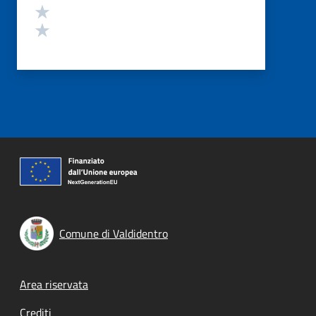
Valuta 2 stelle su 5
Valuta 1 stelle su 5
Comune di Valdidentro
Footer menu
Area riservata
Crediti