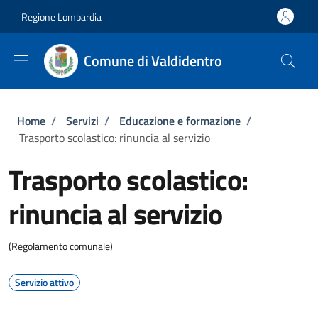
Salta al contenuto principale
Skip to footer content
Regione Lombardia
Comune di Valdidentro
Briciole di pane
Home
/
Servizi
/
Educazione e formazione
/
Trasporto scolastico: rinuncia al servizio
Trasporto scolastico:
rinuncia al servizio
(Regolamento comunale)
Servizio attivo