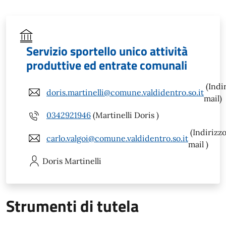
Servizio sportello unico attività
produttive ed entrate comunali
(Indi
doris.martinelli@comune.valdidentro.so.it
mail)
0342921946
(Martinelli Doris )
(Indirizz
carlo.valgoi@comune.valdidentro.so.it
mail )
Doris
Martinelli
Strumenti di tutela