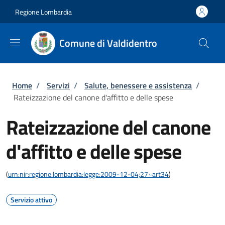
Salta al contenuto principale
Skip to footer content
Regione Lombardia
Comune di Valdidentro
Briciole di pane
Home
/
Servizi
/
Salute, benessere e assistenza
/
Rateizzazione del canone d'affitto e delle spese
Rateizzazione del canone
d'affitto e delle spese
(
urn:nir:regione.lombardia:legge:2009-12-04;27~art34
)
Servizio attivo