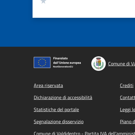
Valuta 1 stelle su 5
Comune di Va
Footer menu
Area riservata
Crediti
Dichiarazione di accessibilità
Contatt
Statistiche del portale
Leggi l
Segnalazione disservizio
Piano d
Comune di Valdidentro - Partita IVA dell'ammini