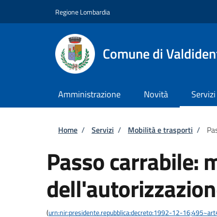
Salta al contenuto principale
Skip to footer content
Regione Lombardia
Comune di Valdiden
Amministrazione
Novità
Servizi
Briciole di pane
Home
/
Servizi
/
Mobilità e trasporti
/
Pas
Passo carrabile: 
dell'autorizzazio
(
urn:nir:presidente.repubblica:decreto:1992-12-16;495~ar