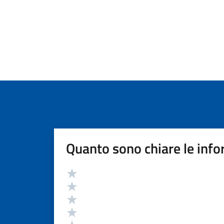
Quanto sono chiare le info
Valutazione
Valuta 5 stelle su 5
Valuta 4 stelle su 5
Valuta 3 stelle su 5
Valuta 2 stelle su 5