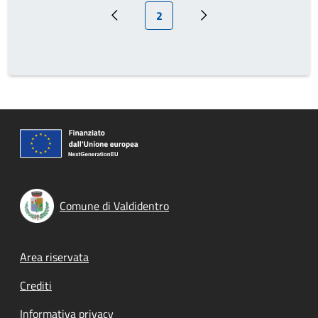
Pagina attuale
2
Pagina precedente
Prossima pagina
Comune di Valdidentro
Footer menu
Area riservata
Crediti
Informativa privacy